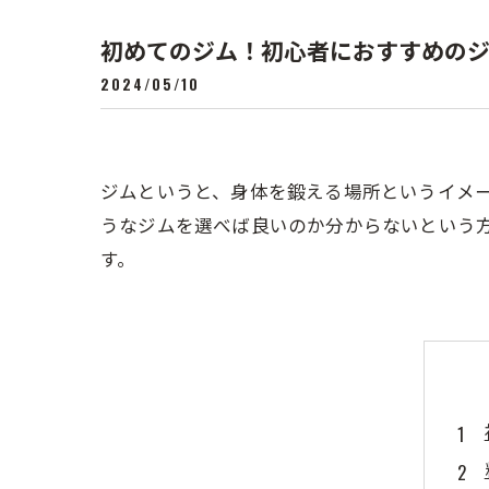
セミパーソ
初めてのジム！初心者におすすめの
フィットネ
2024/05/10
トレーニン
出張
ジムというと、身体を鍛える場所というイメ
うなジムを選べば良いのか分からないという
す。