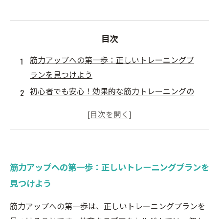
目次
筋力アップへの第一歩：正しいトレーニングプ
ランを見つけよう
初心者でも安心！効果的な筋力トレーニングの
基本
栄養管理の重要性：筋肉を育てる食事法を学ぼ
う
モチベーションを維持するためのヒントとテク
筋力アップへの第一歩：正しいトレーニングプランを
ニック
見つけよう
筋力アップの成果を実感！成功体験を共有しよ
う
筋力アップへの第一歩は、正しいトレーニングプランを
一緒に理想の体を手に入れるためのサポート