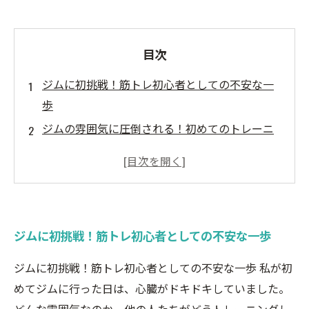
目次
ジムに初挑戦！筋トレ初心者としての不安な一
歩
ジムの雰囲気に圧倒される！初めてのトレーニ
ング体験
どの器具を使えばいい？筋トレ初心者の悩み
筋トレの基本を学ぶ！効果的なトレーニング方
法
ジムに初挑戦！筋トレ初心者としての不安な一歩
仲間と共に成長する楽しさ！ジムでの新たな出
会い
ジムに初挑戦！筋トレ初心者としての不安な一歩 私が初
続けることで見える成果！筋トレ初心者の成長
めてジムに行った日は、心臓がドキドキしていました。
記録